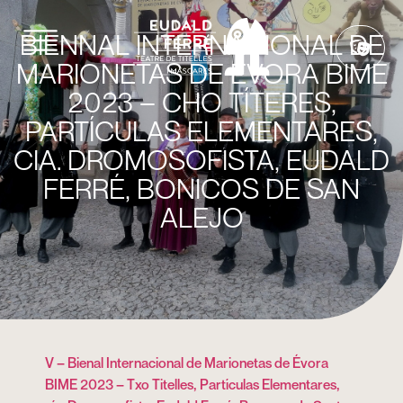
BIENNAL INTERNACIONAL DE
MARIONETAS DE ÉVORA BIME
Created by firdaus husyaeni
from the Noun Project
2023 – CHO TÍTERES,
PARTÍCULAS ELEMENTARES,
CIA. DROMOSOFISTA, EUDALD
FERRÉ, BONICOS DE SAN
ALEJO
V – Bienal Internacional de Marionetas de Évora
BIME 2023 – Txo Titelles, Partículas Elementares,