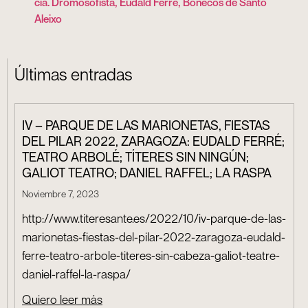
cía. Dromosofista, Eudald Ferré, Bonecos de Santo
Aleixo
Últimas entradas
IV – PARQUE DE LAS MARIONETAS, FIESTAS
DEL PILAR 2022, ZARAGOZA: EUDALD FERRÉ;
TEATRO ARBOLÉ; TÍTERES SIN NINGÚN;
GALIOT TEATRO; DANIEL RAFFEL; LA RASPA
Noviembre 7, 2023
http://www.titeresante.es/2022/10/iv-parque-de-las-
marionetas-fiestas-del-pilar-2022-zaragoza-eudald-
ferre-teatro-arbole-titeres-sin-cabeza-galiot-teatre-
daniel-raffel-la-raspa/
Quiero leer más